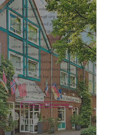
Egal ob Gäste oder Mitarbeitende – Ihr
Wohlbefinden liegt uns am Herzen! Wir
leben Inklusion und profitieren von der
Vielfalt und den Fähigkeiten, die alle
unsere Mitarbeitenden, ob mit oder
ohne Beeinträchtigung, im beruflichen
Alltag mitbringen. Und das spüren
auch unsere Gäste: In offener und
herzlicher Atmosphäre können Sie
Ihren Aufenthalt bei uns von der ersten
bis zur letzten Sekunde genießen.
Überzeugen Sie sich selbst!
Link: Zur Über uns Seite